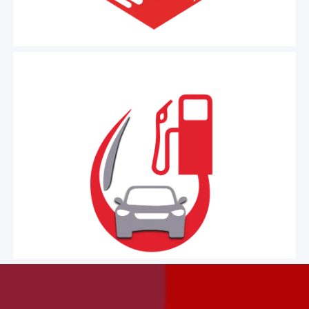
المزيد
تطبيــق ذكي وسهل
للمحطات
تطبيق
ايليت
الاستخدام
يعمـل على الهـواتف الذكية بنظامي التشغيل
مخصص لإدارة
ERP
اندرويد وابل، مرتبط بأنظمة ايليت
محطات الوقود والغاز ويتم من خلاله التعامل مع كافة
العمليات المتعلقة بالعدادات والترحيل، وذلك عن بعد بكل
سهوله ومرونة في اي وقت ومن اي مكان
المزيد