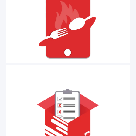
المطاعم، وذلك من خلال ضيافة عميل المطعم وتسهيل
خدمته عن طريق عرض انواع وصور الأطعمة وذلك
لتسجيل طلباته مع عمل فاتوره للعميل وحفظها في
.
النظام بعد ترحيلها بشكل مباشر للنظام
المزيد
تطبيــق ذكي وسهل
تطبيق
المخزني
ايليت الجرد
التشغيل
بنظامي
الاستخدام
يعمـل على الهـواتف الذكية
مخصص لجرد
اندرويد وابل، مرتبط بأنظمة ايليت
ERP
المخازن والمستودعات وإدخال العمليات المخزنية مثل
طلبات التحويل والنقل... وذلك عن بعد بكل سهوله
ومرونة في اي وقت ومن اي مكان
.