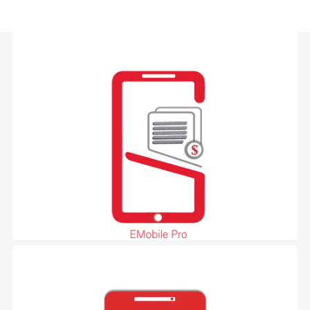
ايليت موبايل برو تطبيــق ذكي وسهل الاستخدام يعمـل
على الهـواتف الذكية بنظامي التشغيل اندرويد وابل,
إدارة وضبط
,يتم من خلاله
ERP
مرتبط بأنظمة ايليت
ومعالجة وانجاز العمليات
العمليات المحاسبية للمنشاة
على النظام المالي عن بعد بكل سهوله ومرونة في اي
وقت ومن اي مكان.
المزيد
ايليت المطاعم تطبيــق ذكي وسهل الاستخدام يعمـل
على الهـواتف الذكية بنظامي التشغيل اندرويد وابل،
، يساعد في تسهيل عمل
ERP
مرتبط بأنظمة ايليت