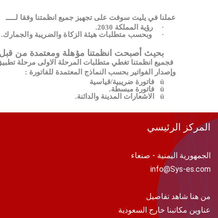
عملنا في يليت سوفت على تجهيز جميع انظمتنا وفقا لـــــ
·
رؤية المملكة 2030.
·
وبحسب متطلبات هيئة الزكاة والضريبة والجمارك.
بحيث أصبحت انظمتنا مؤهلة ومعتمدة من قبل ا
فجميع انظمتنا تغطي متطلبات المرحلة الاولى مرحلة تطبيق 
وإصدار الفواتير بحسب النماذج المعتمدة للفاتورة :
ü
فاتورة ضريبية/قياسية
ü
فاتورة مبسطة.
ü
الاشعارات المدينة والدائنة.
المركز الرئيسي
الجمهورية اليمنية - صنعاء
info@Sys-es.com
من هنا شاهد تفاصيل
عناوين مكاتبنا خارج السعودية